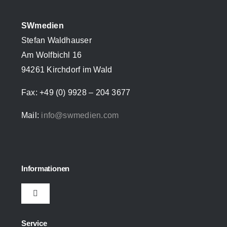
SWmedien
Stefan Waldhauser
Am Wolfbichl 16
94261 Kirchdorf im Wald
Fax: +49 (0) 9928 – 204 3677
Mail:
info@swmedien.com
Informationen
Toggle
Navigation
Impressum
Service