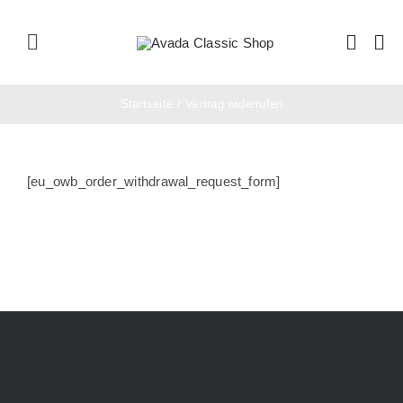
Zum
Inhalt
Toggle
springen
Navigation
Home
Startseite
/
Vertrag widerrufen
Apple
[eu_owb_order_withdrawal_request_form]
Windows
Linux
Software
Shop