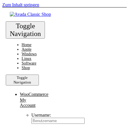
Zum Inhalt springen
Toggle
Navigation
Home
Apple
Windows
Linux
Software
Shop
Toggle
Navigation
WooCommerce
My
Account
Username: