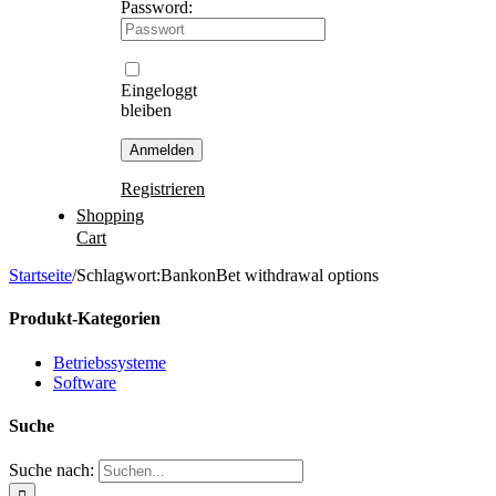
Password:
Eingeloggt
bleiben
Registrieren
Shopping
Cart
Startseite
/
Schlagwort:
BankonBet withdrawal options
Produkt-Kategorien
Betriebssysteme
Software
Suche
Suche nach: