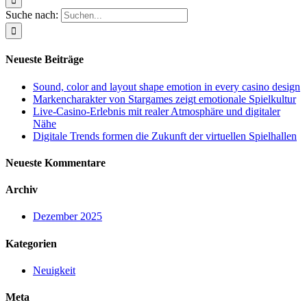
Suche nach:
Neueste Beiträge
Sound, color and layout shape emotion in every casino design
Markencharakter von Stargames zeigt emotionale Spielkultur
Live-Casino‑Erlebnis mit realer Atmosphäre und digitaler
Nähe
Digitale Trends formen die Zukunft der virtuellen Spielhallen
Neueste Kommentare
Archiv
Dezember 2025
Kategorien
Neuigkeit
Meta