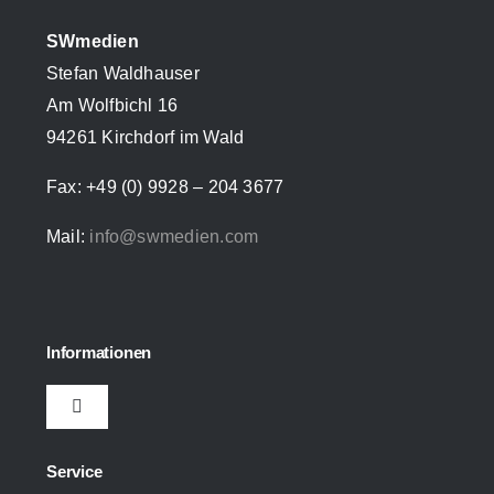
SWmedien
Stefan Waldhauser
Am Wolfbichl 16
94261 Kirchdorf im Wald
Fax: +49 (0) 9928 – 204 3677
Mail:
info@swmedien.com
Informationen
Toggle
Navigation
Impressum
Service